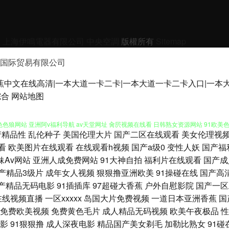
調
上海伊鳴電器有限公司
中央空調
版權所有
Sitemap
国际贸易有限公司
蕉中文在线高清|一本大道一卡二卡|一本大道一卡二卡入口|一本
v香蕉伊人在线 高清无码夜夜爽 久久国产机热 三级片网av 玖玖偷拍 日韩午夜电影 91
综合
网站地图
色狼网站 亚洲阿v福利导航 av天堂网址 肏屄视频在线看 日韩熟女资源网站 91欧美色色
产精品性
乱伦种子
美国伦理大片
国产二区在线观看
美女伦理视
久久毛片 欧美一级720p 日本在线AB 亚洲国产日韩系列 91国标精品 俺去啦最新网
看
欧美图片在线观看
在线观看h视频
国产a级0
变性人妖
国产福
妹Av网站
亚洲人成免费网站
91大神自拍
福利片在线观看
国产成
网 国产TS视频 久草色影 欧洲综合色 丝袜视频网站91 亚洲色色 成人免费观看视频 黄
产精品3级片
成年女人视频
狠狠撸亚洲欧美
91操碰在线
国产高
产精品无码电影
91插插库
97超碰大香蕉
户外自慰影院
国产一区
拍视频 超碰人妻偷拍 九九热9 三级国产日韩网址 91足交视频 成人福利AV导航 激情综合
在线视频直播
一区xxxxx
岛国大片免费视频
一道日本亚洲香蕉
国
免费欧美视频
免费黄色毛片
成人精品无码视频
欧美午夜极品
性
京热无毛片 另类激情五月花 深夜影院深a 91剧场 超碰97av 国产精品久久视频 九九
影
91狠狠撸
成人深夜电影
精品国产美女剃毛
加勒比熟女
91碰