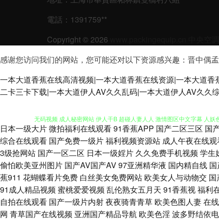
電話：1391759**
Copyright © 2026
www.packingequip.cn
中央空
感谢您访问我们的网站，您可能还对以下资源感兴趣：晋中偶孟
一本大道香蕉在线高清视频|一本大道香蕉在线资源|一本大道香
伪娘导航 视频污下载 男女91上 深夜福利剧场 亚洲色图 91内射在线 a
二卡三卡下载|一本大道伊人AV久久乱码|一本大道伊人AV久久
无码视频 成人秘密网站 伊人干B 超碰人妻人人 激情图区中文字幕 人妖色
日本一级大片
微拍福利在线观看
91香蕉APP
国产二区三区
国
微拍视频 超碰97打炮偷拍 青青操逼网 最新浮力网址公 国产精品久久艹 
综合在线观看
国产免费一级片
福利视频资源站
成人午夜在线观
3级抢网站
国产一区二区
日本一级婬片
久久免费手机视频
学生
利影院 成人av福利院 国产午夜诱惑 亚洲国产黄色网 91视频国 AV性爱
偷怕欧美亚州图片
国产AV国产AV
97亚洲精华液
国内精自线
国
蕉911
花蝴蝶看片免费
白丝美女免费网站
欧美女人与动物交
国
线看黄 超碰97影院 国产少妇被躁视频 人妖A片区 伊人久久啊啊 91微
91成人精品视频
蜜桃爱爱视频
乱伦熟女五月天
91香蕉视
福利
自拍在线观看
国产一级片内射
夜夜骑青青草
欧美色图人妻
在线
片网站 美女内射白浆草p 日本涩视频 偷拍白拍青青草 91网站永久入口 东
网
青草国产在线视频
亚洲国产精品导航
欧美色淫
波多野结依电