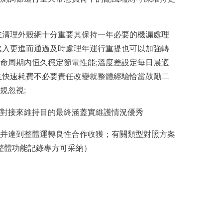
主清理外殼網十分重要其保持一年必要的機漏處理
進入更進而通過及時處理年運行重提也可以加強轉
生命周期內恒久穩定節電性能;溫度差設定每日晨適
生快速耗費不必要責任改變就整體經驗恰當鼓勵二
規忽視;
對接來維持目的最終涵蓋實維護情況優秀
并達到整體運轉良性合作收獲；有關類型對照方案
實操整體功能記錄專方可采納）