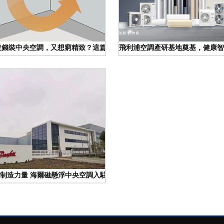
c沒錢裝中央空調，又想窮精致？這篇省錢秘籍最少省5W！\u201d
飛利浦空調產研基地奠基，健康
制造力量 海爾磁懸浮中央空調入駐丹麥最大跨國工業集團總部