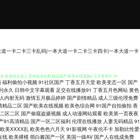
大道一卡二卡三卡乱码|一本大道一卡二卡三卡四卡|一本大道一卡
n香蕉社 超碰色偷偷机机干 久久草热婷首页 人妖最新专区 AV变态影音 国模
 欧美综合成人 亚州高清色图 精品国产 欧美在线视频a 五月香蕉91 91
频
福利偷拍小视频
91社区国产
丁香五月天堂
欧美变态一区
国产
址 福利姬福利导航 激情黄色av 女同伦理片 婷婷成人福利电影 婷婷午夜福
利永久
日韩中文字幕观看
足交在线播放91
丁香五月色网站
黄色
人内射无码
激情五月极品婷婷
国产剧情精品
成人三级伦理免费
色性生活一级 欧美天堂乱码 三级片操逼的 午夜成人免费AV 91国产精品 在
清精品二区
国产欧美在线视频
欧美色综合网
91国产自拍偷拍
香
二区二区
国产偷窥盗摄视频
成人动漫网站观看
欧美第一页夜夜
淫 欧美色中色5 色中色综合色图 伊人久香蕉 AV福利第一网站 韩国AV看
产91高清精品
国产一区二区福利
伦理在线播放
人妻无码精品
91
欧美ⅩⅩⅩⅩ乱
欧美色色六月天
91影视网
午夜伦不卡
加勒比性爱
精品国产 欧美不卡交配视频 狼人人avcom 影音先锋自拍在线 97AV中文
在线
欧美裸模
萌白酱国产一区
美国一级AV
国产人在线成免费