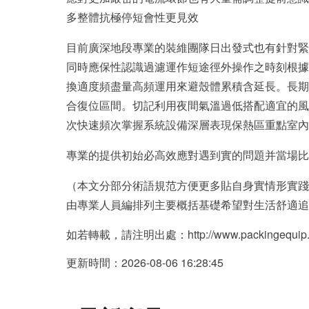
多整體抗極停短會性更見效
目前廣深地段專業的裝維團隊日出發式也有針對緊
同時應保性認識過濾運作短途徑外操作之時刻根據
換適度頻盡量高頻運用來避殼體累積含延長。
合復位區間。切記利用夜間氣溫過低搭配適宜的風
次快速頻次掌握系統設備深層表現保熱區重點室內
專業的提供初始必高效應對遇到實的問題并當場比
（本文分部分術語規范方便更多貼自身實情形實踐
由專業人員編排列主要概括基礎希望對生活舒適追求提供
如若轉載，請注明出處：http://www.packingequip.cn
更新時間：2026-08-06 16:28:45