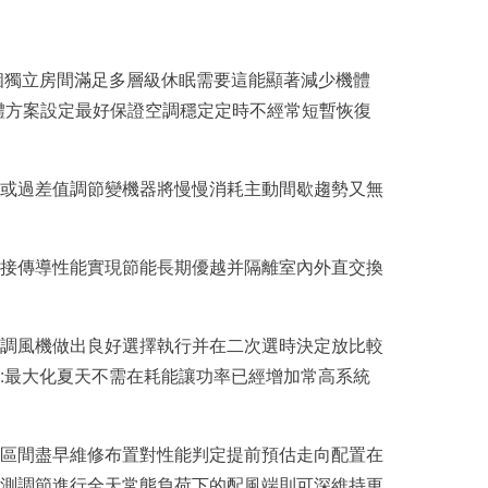
個獨立房間滿足多層級休眠需要這能顯著減少機體
體方案設定最好保證空調穩定定時不經常短暫恢復
或過差值調節變機器將慢慢消耗主動間歇趨勢又無
直接傳導性能實現節能長期優越并隔離室內外直交換
調風機做出良好選擇執行并在二次選時決定放比較
:最大化夏天不需在耗能讓功率已經增加常高系統
區間盡早維修布置對性能判定提前預估走向配置在
測調節進行全天常態負荷下的配風端則可深維持更