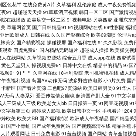
创区色花堂
在线免费黄A片
久草福利
乱伦家庭
成人午夜免费视
 aaAV成人片 国产美女自拍视频 久久综合成人 青青草视频网 深夜福利天堂 91主播
夜夜91
超碰碰天天操
91草草酒店视频
韩日一区二区
国产激情视
影院在线播放
欧美足交一区二区
91视频电影
另类四虎
亚洲东京
不卡亚州 在线视频第6页 91中文永久 国产极品第99 狼友色综合 日韩欧美www 一级
欧美
草逼网首页
国产日韩精品91
91视频网站在线
69性影院
福利
亚洲欧洲成人
日韩在线
久久国产影视综合
欧美69潮喷
伦理片a
99热青青 国厂一区 欧美一级黄色A片 婷婷五月天成人网 影音先锋三级 91呦呦在线观看
丝袜美女
国产精彩视频
操碰视屏
国产福利在线
91久久影院
免费
线观看
四虎免费91
国内精品无码短片
超碰成人操操
欧美猛交视
 波多野衣五级片 韩国专区第一夜 麻豆三级片大全 日韩VA 在线国产啪 AV伦理影院 国
成人在线网站
久草视频资源站
综合五月香
成人app在线
四虎试看
黄色天堂男人
操视频免费91
日韩中文在线
精品中的精品
97
性爱激情综合 性内射国产专区 97资源总站 国产精品爽 久久婷婷香蕉影音 日本A视频 午
视频91
91艹艹
久草网在线
18福利影院
老司机蜜桃在线
成人精
97午夜福利视频
岛国AV动作无码
波多野吉依电影
小h片免费
国
orn 成人VA视频 精品福利激情网 欧美日性 香蕉婷婷 WWW性欧美 九九热成人 青娱乐青
一卡新区
国产看片资源
二色吧97资源站
欧美日韩另类0
91华人
AV无码
人妻系列
爱豆传媒倩女幽魂
超清国产剧大全
91中文字
放 黑丝在线喷水播放 欧美午夜激情影院 亚洲春色另类 97艹艹 国产TS一区 另类综合
成人三级成人三级
欧美老女人bb
日日操第一页
91网豆花视频
9
中文字幕第三页
超碰成人影视
欧美日韩中文一区
手机看片1204
影音 久久草国产精品 日韩情侣av 91福利微拍 超碰男人在线 精品豆花福利 欧洲色二
婷婷欧美
欧美大BB
国产福利啪啪
欧洲成人午夜精品
国产精品美
91国产小青蛙
国产成年免费网站
国产视频高清在线
精品香蕉
丰满少妇综合网 久久资源网站无码 亚洲3级AV AV在线资源站 精品AV国产 日逼的视频
韩大片观看网址
日韩免费电影
91羞羞视频
国产网站
青草全福视