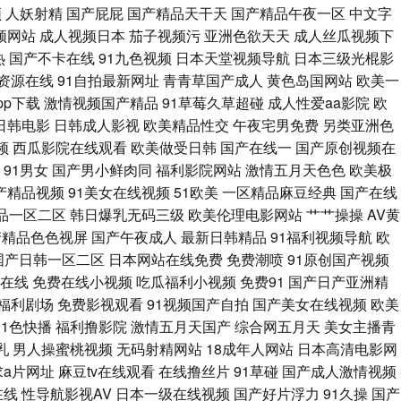
频
人妖射精
国产屁屁
国产精品天干天
国产精品午夜一区
中文字
福利视频 岛国AV搬运工 九九黄色片性爱 欧美三级性爱 污的网站 91ts紫
频网站
成人视频日本
茄子视频污
亚洲色欲天天
成人丝瓜视频下
热
国产不卡在线
91九色视频
日本天堂视频导航
日本三级光棍影
AV片免费看 97导航 精品第十三页 欧日韩aa 丝袜五月天激情 91免费性
资源在线
91自拍最新网址
青青草国产成人
黄色岛国网站
欧美一
pp下载
激情视频国产精品
91草莓久草超碰
成人性爱aa影院
欧
 欧美性交在线 影音资源欧美性爱 97超碰女人 成人九一 四虎色影音 91
日韩电影
日韩成人影视
欧美精品性交
午夜宅男免费
另类亚洲色
频
西瓜影院在线观看
欧美做受日韩
国产在线一
国产原创视频在
产精品私 久久人91 人人操笔 亚洲综合另类性 aV另类 国产足交视频 欧
91男女
国产男小鲜肉同
福利影院网站
激情五月天色色
欧美极
国产精品视频
91美女在线视频
51欧美
一区精品麻豆经典
国产在线
夜色被窝 91偷窥视频 岛国av免费 激情深爱网AV 欧美一级二级 亚洲人
品一区二区
韩日爆乳无码三级
欧美伦理电影网站
艹艹操操
AV黄
产精品色色视屏
国产午夜成人
最新日韩精品
91福利视频导航
欧
青草91 天天爽天天弄 海角AV 欧美偷拍 五月婷婷影院 91精彩视频 超碰
国产日韩一区二区
日本网站在线免费
免费潮喷
91原创国产视频
幕在线
免费在线小视频
吃瓜福利小视频
免费91
国产日产亚洲精
首页 香蕉午夜视频 av色色资源站 精东传媒毛片 欧美性另类视频 五月天婷
1福利剧场
免费影视观看
91视频国产自拍
国产美女在线视频
欧美
91色快播
福利撸影院
激情五月天国产
综合网五月天
美女主播青
 亚洲黄色小说网站 A片福利 后入少妇一线天 少妇熟女一区二区 91熟女丝
乳
男人操蜜桃视频
无码射精网站
18成年人网站
日本高清电影网
求a片网址
麻豆tv在线观看
在线撸丝片
91草碰
国产成人激情视频
 中文字幕熟女青草 成人蝌蚪 老湿浮力院 丝袜颜射AV网 91伦乱视频 狠
在线
性导航影视AV
日本一级在线视频
国产好片浮力
91久操
国产