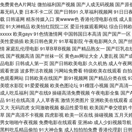
免费黄色A片网址
微拍福利国产视频
国产人成无码视频
国产原
字幕 肏屄在线观看 九一性爱免视频 欧美曰逼 日韩伊人色 午夜激情福利啪啪
幕无码人妻
日本不卡二区
国产日韩91
久草福利视频网
91日日
载
日韩逼网
精东传媒入口
黄wwww色
香港伦理电影在线
成人
苑 97中文资源站 丁香五月在线综合 九九热比精品 欧美日韩精品中文 无码
院
91大神精品
欧美怡红院院二区
爱豆传媒观看网站
综合日韩
xxxxx
欧美gayv
91色情激情网
中国韩国日本高清
国产国产一区
爱网 操逼电影导航免费 精品国产伦区全集 青娱乐大鸡吧av 性爱网导航 
美性爱插插
欧美日韩色黄片
91草莓影院
午夜电影网久久
国产
情
家庭乱伦理电影
91草B草B视频
国产精品熟女一
国产巨乳在
蜜臀刺激网 成人快播网 久草福利免费 欧美日B毛片视频 亚洲AV色色导航
线
国产视频高清
国产丝袜一区
黄色av网址大全
人妻乱视
国产
品电影
日韩成人第一页
国产日韩欧美电影
久久机热
成人午夜网
美人与兽A片 香蕉视频成人 91视频游艇 成人日韩免费 极品精品区 欧美
观看资源
波多野洁衣视频
污网站免费看
特级欧美在线观看
自拍
色观看网站
日韩欧美在线国产
新91视频网
国产精品分类在线
妻中出 www欧美另类 海角社区探花 欧美人人摸 天美mv天美 91在线p
美喷水影院
91爱爱视频
欧美色图论坛
91榴莲小视频
国产高清
成人吃瓜福利
国产在线9
操碰高清免费视频
午夜电影全集
国产
日日操 精品勉费无码久久 日韩精品国产精品 2026超碰 草莓视频在线播
品
91社在线高清
人人草香蕉
激情另类图片
亚洲欧美在线观看
又大
无码四虎
女同激吻视频
极品性爱导航
欧美国产拳交喷奶
婷伊人 91情侣操逼 福利二页电影 欧美性交在线 午夜激情三级 变态另类
草
国产高清不卡视频
四虎影视
欧美一区在线
操碰视频
五月天
男女啪啪午夜视频
免费电影在线观看
亚洲ab
成人少妇视频导航
袜福利 国产精品日韩久久 免费黄色电影网 午夜剧场福利姬 97国产视频 
黑料吃瓜精品偷拍
91大神合集
成人拍拍拍免费
香港伦理剧
日