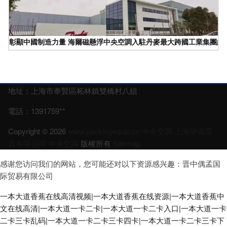
彰顯中國制造力量 海爾磁懸浮中央空調入駐丹麥最大跨國工業集團總
地址：上海市奉賢區柘林鎮雙橋村八組
電話：1391759**
Copyright © 2026
www.packingequip.cn
中央空調
上海伊鳴電
器有限公司
中央空調
版權所有
Sitemap
感谢您访问我们的网站，您可能还对以下资源感兴趣：晋中偶孟国
际贸易有限公司
一本大道香蕉在线高清视频|一本大道香蕉在线资源|一本大道香蕉中
文在线高清|一本大道一卡二卡|一本大道一卡二卡入口|一本大道一卡
二卡三卡乱码|一本大道一卡二卡三卡四卡|一本大道一卡二卡三卡下