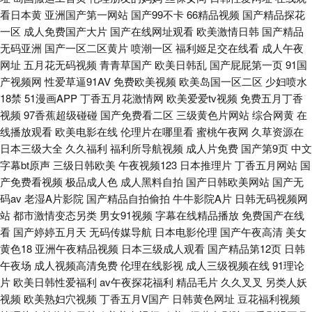
看日本黄
亚洲国产第一网站
国产99不卡
66精品视频
国产精品探花
一区
成人免费国产大片
国产在线网址观看
欧美激情日韩
国产精品
无码亚洲
国产一区二区黄片
喷潮一区
福利姬足交在线看
成人午夜
网址
五月花无码视频
青青草国产
欧美日韩乱
国产屁屁第一页
91国
产视频网
性爱草逼91AV
免费欧美视频
欧美岛国一区二区
少妇喷水
18禁
51漫画APP
丁香五月花激情网
欧美爱爱tv视频
免费五月丁香
视频
97香蕉超级碰碰
国产免费看二区
三级黄色片网站
综合网黄
在
线播放观看
欧美电影在线
伦理片在哪里看
蜜桃午夜网
久草资源在
日本三级大全
久久福利
福利所导航视频
成人片免费
国产第9页
中文
字幕bt原声
三级日韩欧美
午夜视频123
日本推理片
丁香五月网站
国
产免费看视频
极品成人色
成人黑料自拍
国产日韩欧美网站
国产无
码av
老湿A片影院
国产精品自拍偷拍
牛牛影院A片
日韩无码视频网
站
都市激情变态另类
男女91视频
字幕在线精品播放
免费国产在线
看
国产婷婷五月天
无码传媒导航
日本电影伦理
国产午夜高清
美女
黄色18
亚洲午夜精品视频
日本三级成人观看
国产精品第12页
日韩
午夜场
成人视频高清免费
伦理在线影视
成人三级视频在线
91理论
片
欧美日韩性爱福利
av午夜探花福利
精品毛片
久久叉叉
另类人妖
视频
欧美熟妇穴视频
丁香五月V国产
日韩黄色网址
豆花福利视频