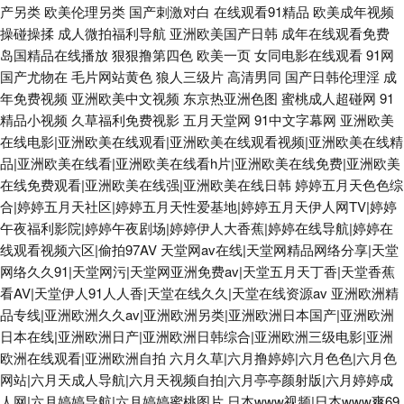
产另类
欧美伦理另类
国产刺激对白
在线观看91精品
欧美成年视频
操碰操揉
成人微拍福利导航
亚洲欧美国产日韩
成年在线观看免费
岛国精品在线播放
狠狠撸第四色
欧美一页
女同电影在线观看
91网
国产尤物在
毛片网站黄色
狼人三级片
高清男同
国产日韩伦理淫
成
年免费视频
亚洲欧美中文视频
东京热亚洲色图
蜜桃成人超碰网
91
精品小视频
久草福利免费视影
五月天堂网
91中文字幕网
亚洲欧美
在线电影|亚洲欧美在线观看|亚洲欧美在线观看视频|亚洲欧美在线精
品|亚洲欧美在线看|亚洲欧美在线看h片|亚洲欧美在线免费|亚洲欧美
在线免费观看|亚洲欧美在线强|亚洲欧美在线日韩
婷婷五月天色色综
合|婷婷五月天社区|婷婷五月天性爱基地|婷婷五月天伊人网TV|婷婷
午夜福利影院|婷婷午夜剧场|婷婷伊人大香蕉|婷婷在线导航|婷婷在
线观看视频六区|偷拍97AV
天堂网av在线|天堂网精品网络分享|天堂
网络久久91|天堂网污|天堂网亚洲免费av|天堂五月天丁香|天堂香蕉
看AV|天堂伊人91人人香|天堂在线久久|天堂在线资源av
亚洲欧洲精
品专线|亚洲欧洲久久av|亚洲欧洲另类|亚洲欧洲日本国产|亚洲欧洲
日本在线|亚洲欧洲日产|亚洲欧洲日韩综合|亚洲欧洲三级电影|亚洲
欧洲在线观看|亚洲欧洲自拍
六月久草|六月撸婷婷|六月色色|六月色
网站|六月天成人导航|六月天视频自拍|六月亭亭颜射版|六月婷婷成
人网|六月婷婷导航|六月婷婷蜜桃图片
日本www视频|日本www爽69