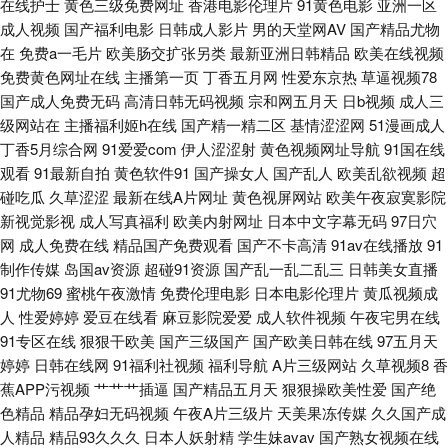
在线护士
黄色三级免费网址
香港电影伦理片
91黄色电影
亚洲一区
成人视频
国产福利电影
日韩成人影片
男的天堂网AV
国产精品尤物
线资源站 精品AV国产 日逼的视频 中文字幕熟女青草 成人蝌蚪 老湿浮力院
在
免费a一毛片
欧美肠交扩张另类
最新亚洲日韩精品
欧美在线视频
免费黄色网址在线
主播第一页
丁香五月网
性爱东京热
草逼视频78
丝袜颜射AV网 91伦乱视频 狠狠退福利视频 日韩AV一区 91超碰青娱乐 成人
国产成人免费无码
高清日韩无码视频
宗和网五月天
日b视频
成人三
级网站在
主播福利姬h在线
国产精一精二区
基情涩涩网
51漫画成人
无码免费 狼友免费 午夜影院307 操人人aV 黄色视屏网站网址 人人超碰人人
丁香5月综合网
91爱爱com
伊人涩涩射
黄色视频网址导航
91国在线
观看
91最新自拍
黄色软件91
国产操女人
国产乱人
欧美乱欲视频
超
鲁 在线观看成人 国产91精品探花 青娱乐大鸡吧av 亚洲春色综合另类 俺去也
碰吃瓜
久草涩涩
最新在线A片网址
黄色视屏网站
欧美午夜寂寞影院
新视觉影视
成人写真福利
欧美内射网址
日本中文字幕无码
97日穴
三级 后入色站 人妻三级毛片 亚洲欧美网址 www日韩免费 精品久久丁香五月
网
成人免费在线
精品国产免费观看
国产不卡高清
91av在线播放
91
制作传媒
岛国av资源
超碰91资源
国产乱一乱二乱三
日韩美女直播
91尤物69
蜜桃午夜激情
免费伦理电影
日本电影伦理片
黄瓜视频成
国产TS一区 日韩肏逼无码 91大神在线看 国产三级片在线看 日韩成人精品网
人
性爱婷婷
爱豆在线看
麻豆影院爱爱
成人软件视频
午夜宅男在线
91专区在线
狠狠干欧美
国产三级国产
国产欧美日韩在线
97五月天
站 97自拍网站 国产丝袜熟女91 青娱乐超清精品 91猫先生视频 国产色婷婷
婷婷
日韩在线网
91福利社视频
福利导航
A片三级网站
久草视频8
香
蕉APP污视频
艹艹艹插逼
国产精品五月天
狠狠操欧美性爱
国产绝
孕妇 日本屄视频 影音先锋三级片 超碰ts国产精品 欧美性爱一卡2卡 亚洲字幕
色精品
精品孕妇无码视频
午夜A片三级片
天美果冻传媒
久久国产成
人精品
精品93久久久
日本人妖射精
学生妹avav
国产熟女视频在线
大香蕉 草逼国产 久草主页 亚洲潮喷在线播放 国产精品偷窥盗摄 日本黄色大