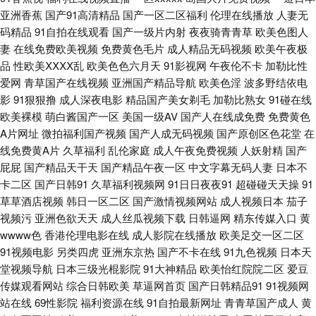
亚洲香蕉
国产91高清精品
国产一区二区福利
伦理在线播放
人妻无
啦最新网址 福利姬福利导航 激情黄色av 女同伦理片 婷婷成人福利电影 婷婷
码精品
91自拍在线观看
国产一级片内射
夜夜骑青青草
欧美色图人
妻
在线免费欧美视频
免费黄色毛片
成人精品无码视频
欧美午夜极
午夜福利影院 成人av福利院 国产午夜诱惑 亚洲国产黄色网 91视频国 AV性
品
性欧美ⅩⅩⅩⅩ乱
欧美色色六月天
91影视网
午夜伦不卡
加勒比性
爱网
青草国产在线视频
亚洲国产精品导航
欧美色淫
波多野结依电
爱网 国产TS视频 久草色影 欧洲综合色 丝袜视频网站91 亚洲色色 成人免费
影
91狠狠撸
成人深夜电影
精品国产美女剃毛
加勒比熟女
91碰在线
欧美裸模
萌白酱国产一区
美国一级AV
国产人在线成免费
免费黄色
观看视频 黄色性生活一级 欧美天堂乱码 三级片操逼的 午夜成人免费AV 91
A片网址
微拍福利国产视频
国产人成无码视频
国产原创区色花堂
在
线免费黄A片
久草福利
乱伦家庭
成人午夜免费视频
人妖射精
国产
国产精品 在线看黄 超碰97影院 国产少妇被躁视频 人妖A片区 伊人久久啊啊
屁屁
国产精品天干天
国产精品午夜一区
中文字幕无码人妻
日本不
卡二区
国产日韩91
久草福利视频网
91日日夜夜91
超碰碰天天操
91
草草酒店视频
韩日一区二区
国产激情视频网站
成人视频日本
茄子
91微拍视频 超碰人妻偷拍 九九热9 三级国产日韩网址 91足交视频 成人福利
视频污
亚洲色欲天天
成人丝瓜视频下载
日韩逼网
精东传媒入口
黄
wwww色
香港伦理电影在线
成人影院在线播放
欧美足交一区二区
AV导航 激情综合淫 欧美色中色5 色中色综合色图 伊人久香蕉 AV福利第一网
91视频电影
另类四虎
亚洲东京热
国产不卡在线
91九色视频
日本天
堂视频导航
日本三级光棍影院
91大神精品
欧美怡红院院二区
爱豆
站 韩国AV看片网站 美女内射白浆草p 日本涩视频 偷拍白拍青青草 91网站永
传媒观看网站
综合日韩欧美
草逼网首页
国产日韩精品91
91视频网
站在线
69性影院
福利资源在线
91自拍最新网址
青青草国产成人
黄
久入口 东京热无毛片 另类激情五月花 深夜影院深a 91剧场 超碰97av 国产精