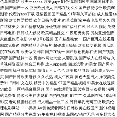
色岛国网站
欧美一xxxxx
欧美gayv
91色情激情网
中国韩国日本高
清
国产国产一区
亚洲欧洲成人
日韩在线
久久国产影视综合
欧美69
品久久视频 九九精品国产 欧美不卡交配视频 狼人人avcom 影音先锋自拍在
潮喷
伦理片app下载
激情视频国产精品
91草莓久草超碰
成人性爱aa
影院
欧美性爱插插
欧美日韩色黄片
91草莓影院
午夜电影网久久
国
线 97AV中文字幕 肏屄在线观看 九一性爱免视频 欧美曰逼 日韩伊人色 午夜
产丝袜美女
国产精彩视频
操碰视屏
国产福利在线
91久久影院
免费
日韩电影
日韩成人影视
欧美精品性交
午夜宅男免费
另类亚洲色情
激情福利啪啪 aaAV成人片 国产美女自拍视频 久久综合成人 青青草视频网
家庭乱伦理电影
91草B草B视频
国产精品熟女一
国产巨乳在线观看
四虎免费91
国内精品无码短片
超碰成人操操
欧美猛交视频
西瓜影
深夜福利天堂 91主播福利视频 岛国AV搬运工 九九黄色片性爱 欧美三级性爱
院在线观看
欧美做受日韩
国产在线一
国产原创视频在线
国产视频
高清
国产丝袜一区
黄色av网址大全
人妻乱视
国产成人在线网站
久
污的网站 91ts紫苑 97中文资源站 丁香五月在线综合 九九热比精品 欧美日韩
草视频资源站
综合五月香
成人app在线
四虎试看
91男女
国产男小
鲜肉同
福利影院网站
激情五月天色色
欧美极品电影
日韩成人第一
精品中文 无码不卡亚州 在线视频第6页 91中文永久 国产极品第99 狼友色综
页
国产日韩欧美电影
久久机热
成人午夜网
黄色天堂男人
操视频免
费91
日韩中文在线
精品中的精品
97国产精品视频
91美女在线视频
合 日韩欧美www 一级AV片免费看 97导航 精品第十三页 欧日韩aa 丝袜五月
51欧美
一区精品麻豆经典
国产在线观看资源
波多野洁衣视频
污网
站免费看
特级欧美在线观看
自拍视频91
91艹艹
久草网在线
18福利
天激情 91免费性爱网 操逼电影导航免费 精品国产伦区全集 青娱乐大鸡吧av
影院
老司机蜜桃在线
成人精品一区二区
韩日爆乳无码三级
欧美伦
理电影网站
艹艹操操
AV黄色观看网站
日韩欧美在线国产
新91视频
网
国产精品分类在线
97午夜福利视频
岛国AV动作无码
波多野吉依
性爱网导航 99热青青 国厂一区 欧美一级黄色A片 婷婷五月天成人网 影音先