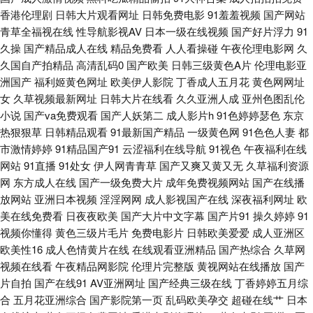
香港伦理剧
日韩大片观看网址
日韩免费电影
91羞羞视频
国产网站
性欧美 九九热成人 青娱乐青青草91 天天爽天天弄 海角AV 欧美偷拍 五月婷
青草全福视在线
性导航影视AV
日本一级在线视频
国产好片浮力
91
久操
国产精品成人在线
精品免费看
人人看操碰
午夜伦理电影网
久
婷影院 91精彩视频 超碰日日操 精品勉费无码久久 日韩精品国产精品 2026
久国自产拍精品
高清乱码0
国产欧美
日韩三级黄色A片
伦理电影亚
洲国产
福利姬黄色网址
欧美伊人影院
丁香成人五月花
黄色网网址
女
久草视频最新网址
日韩大片在线看
久久亚洲人成
亚州色图乱伦
超碰 草莓视频在线播放 黑丝在线喷水播放 欧美午夜激情影院 亚洲春色另类
小说
国产va免费观看
国产人妖第二
成人影片h
91色婷婷瑟色
东京
热狠狠草
日韩精品观看
91最新国产精品
一级黄色网
91色色人妻
都
97艹艹 国产TS一区 另类综合首页 香蕉午夜视频 av色色资源站 精东传媒毛
市激情婷婷
91精品国产91
云涩福利在线导航
91视色
午夜福利在线
网站
91直播
91处女
伊人网青青草
国产又爽又黄又无
久草福利资源
片 欧美性另类视频 五月天婷婷伊人 91情侣操逼 福利二页电影 欧美性交在线
网
东方成人在线
国产一级免费大片
成年免费视频网站
国产在线播
放网站
亚洲日本视频
淫淫网网
成人影视国产在线
深夜福利网址
欧
午夜激情三级 变态另类影音 久久草国产精品 日韩情侣av 91福利微拍 超碰男
美在线免费看
日夜夜欧美
国产大片中文字幕
国产片91
操久婷婷
91
视频你懂得
黄色三级片毛片
免费电影片
日韩欧美爱爱
成人亚洲区
人在线 精品豆花福利 欧洲色二 亚洲黄色小说网站 A片福利 后入少妇一线天
欧美性16
成人色情黄片在线
在线观看亚洲精品
国产热综合
久草网
视频在线看
午夜精品网影院
伦理片完整版
黄视网站在线播放
国产
少妇熟女一区二区 91熟女丝袜福利 国产精品日韩久久 免费黄色电影网 午夜
片自拍
国产在线91
AV亚洲网址
国产经典三级在线
丁香婷婷五月综
合
五月花亚洲综合
国产影院第一页
乱码欧美孕交
超碰在线艹
日本
剧场福利姬 97国产视频 丰满少妇综合网 久久资源网站无码 亚洲3级AV AV在