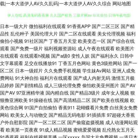
载|一本大道伊人AV久久乱码|一本大道伊人AV久久综合
网站地图
伪娘导航 视频污下载 男女91上 深夜福利剧场 亚洲色图 91内射在线 av香蕉
日本一级大片
微拍福利在线观看
91香蕉APP
国产二区三区
国产精
品性
乱伦种子
美国伦理大片
国产二区在线观看
美女伦理视频
福利
偷拍小视频
91社区国产
丁香五月天堂
欧美变态一区
国产综合在线
伊人在线 高清无码夜夜爽 久久国产机热 三级片网av 玖玖偷拍 日韩午夜电影
观看
国产免费一级片
福利视频资源站
成人午夜在线观看
欧美图片
在线观看
在线观看h视频
国产a级0
变性人妖
国产福利永久
日韩中
91n香蕉社 超碰色偷偷机机干 久久草热婷首页 人妖最新专区 AV变态影音 国
文字幕观看
足交在线播放91
丁香五月色网站
黄色3级抢网站
国产一
区二区
日本一级婬片
久久免费手机视频
学生妹Av网站
亚洲人成免
模无码视频 成人秘密网站 伊人干B 超碰人妻人人 激情图区中文字幕 人妖色
费网站
91大神自拍
福利片在线观看
国产成人内射无码
激情五月极
品婷婷
国产剧情精品
成人三级伦理免费
偷怕欧美亚州图片
国产AV
色狼网站 亚洲阿v福利导航 av天堂网址 肏屄视频在线看 日韩熟女资源网站
国产AV
97亚洲精华液
国内精自线
国产精品3级片
成年女人视频
狠
狠撸亚洲欧美
91操碰在线
国产高清精品二区
国产欧美在线视频
欧
91欧美色色 欧美综合成人 亚州高清色图 精品国产 欧美在线视频a 五月香蕉
美色综合网
91国产自拍偷拍
香蕉911
花蝴蝶看片免费
白丝美女免费
网站
欧美女人与动物交
国产精品无码电影
91插插库
97超碰大香蕉
91 91微拍视频 超碰97打炮偷拍 青青操逼网 最新浮力网址公 国产精品久久
户外自慰影院
国产一区二区二区
国产偷窥盗摄视频
成人动漫网站观
看
欧美第一页夜夜
91成人精品视频
蜜桃爱爱视频
乱伦熟女五月天
艹 久久毛片 欧美一级720p 日本在线AB 亚洲国产日韩系列 91国标精品 俺去
91香蕉视
福利在线视频直播
一区xxxxx
岛国大片免费视频
一道日本