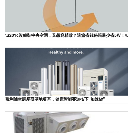
\u201c沒錢裝中央空調，又想窮精致？這篇省錢秘籍最少省5W！\u20
飛利浦空調產研基地奠基，健康智能賽道按下“加速鍵”