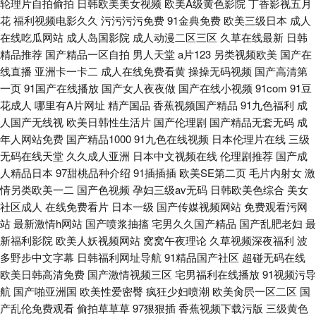
轮理片自拍偷拍
日韩欧美美女视频
欧美A级黄色影院
丁香影视五月
花
福利视频电影久久
污污污污免费
91金典免费
欧美三级日本
成人
在线吃瓜网站
成人岛国影院
成人动漫二区三区
久草在线最新
日韩
精品推荐
国产精品一区自拍
男人天堂
a片123
另类视频欧美
国产在
线直播
亚洲卡一卡二
成人在线免费看黄
操操无码视频
国产高清第
一页
91国产在线播放
国产女人夜夜做
国产在线小视频
91com
91豆
花成人
哪里有A片网址
精产国品
香蕉视频国产精品
91九色福利
成
人国产无线视
欧美日韩性生活片
国产伦理剧
国产精品无套无码
成
年人网站免费
国产精品1000
91九色在线视频
日本伦理片在线
三级
无码在线天堂
久久成人亚洲
日本中文视频在线
伦理剧推荐
国产成
人精品日本
97甜桃品种介绍
91插插插
欧美SE第二页
毛片内射女
激
情另类欧美一二
国产色视频
孕妇三级av无码
日韩欧美色综合
美女
社区成人
在线免费看片
日本一级
国产传媒视频网站
免费观看污网
站
最新激情h网站
国产喷浆抽搐
宅男久久国产精品
国产乱肥老妇
最
新福利影院
欧美人妖视频网站
窝窝午夜理论
久草视频深夜福利
波
多野步中文字幕
日韩福利网址导航
91精品国产社区
超碰无码在线
欧美日韩高清免费
国产激情视频三区
宅男福利在线播放
91视频污导
航
国产啪亚洲国
欧美性爱密臀
疯狂少妇喷潮
欧美肏屄一区二区
国
产乱伦免费观看
偷拍草草草
97狠狠插
香蕉视频下载污版
三级黄色