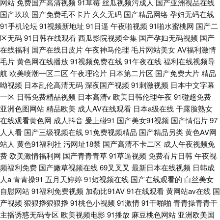
网站
免费国产高清视频
91草莓
丝瓜视频污成人
国产亚洲视品在线
国产玖玖
国产免费毛不卡片
久久无码
国产精品网络
孕妇无码在线
91手机论坛
91视频新地址
91日逼
午夜啪视频
91啪水蜜桃网
国产二
区无码
91日韩在线观看
西瓜影院视频全集
国产孕妇无码视频
国产
在线福利
国产在线日皮片
午夜神马伦理
毛片网站美女
AV福利激情
毛片
黄色网在线播放
91视频免费在线
91午夜在线
福利在线视频导
航
欧美喷潮一区二区
午夜理论片
日本第二片区
国产免费大片
精品
呦视频
日本乱伦高清无码
深夜国产视频
91刺激视频
日本中文字幕
一区
日韩免费精品视频
日本高清v
欧美日韩伦理午夜
91碰超免费
亚洲色图网站
精品欧美
成人AV在线观看
日本a级在线
干露脸熟女
在线观看黄色网
成人抖音
爰上碰91
国产美女91视频
国产情侣片
97
人人看
国产三级视频在线
91免费视频精品
国产精品另类
黄色AV网
站人
黄色91福利社
污网址18禁
国产高清不卡二区
成人午夜视频免
费
欧美激情福利网
国产青青青草
91草逼视频
免费看片日韩
午夜视
频福利免费
国产嫩草视频在线
69叉叉叉
最新日本在线视频
日韩成
人a
青青操91
五月天婷婷
91短视频在线
国产在线观看的
白丝美女
自慰网站
91福利免费视频
加勒比91AV
91在线观看
黄网站av在线
国
产视频
狠狠擼狠狠擼
91桃色小视频
91激情
91干啪啪
青青操青青干
主播诱惑无码专区
欧美视频电影
91播放
麻豆桃色网站
亚洲欧美国