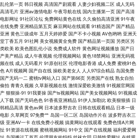
乱伦第一页
韩日视频
高清国产剧观看
人妻少妇视频二区
成人无码
高清毛片
亚洲av激情电影
午夜导航在线
国内主播第一页
国产高清
片操逼 91福利剧场 国产美女自拍视频 欧美色逼 亚洲欧美日韩成人 波多野吉
电影网址
91社区论坛
免费网站黄色在线
久久偷拍高清亚洲
91午夜
在线免费
亚洲精品第五页
麻豆网站在线观看
91精选国产
国产精品
依电影 欧美A级性爱 亚洲一区日韩欧美 超碰免费在线观看 欧美性稚6一4 在
亚洲
黄色三级成年
五月天婷婷爱
国产不卡小视频
AV色哟哟
亚洲天
堂丁香五月
91社网
美女视频黄全免费
国产精品第一页国
另类区另
线97视频 东京热福利视 蜜桃视频免费版 午夜性色福利社 爱豆成人网站 欧美
类欧美
欧美色图乱伦小说
免费成人软件
黄色网址视频播放
国产日
产美产精品
成人午夜视频
伦理视频网站
黄色18禁网站
亚洲无码视
成人资源 做爱91 国产性交A片 日本aⅴ在线网站 自慰91
频在线
成人无码看片
91原创社区
伦理电影香港
成人免费
蜜桃91色
色
A片视频网
国产自在线
操欧美老女人
人人97综合精品
岛国免费
国产无码一二
蜜桃tv网站入口
国产第66页
另类国产在线
熟女自拍
偷拍
青青久视频
久草新视频在线
激情深爱欧美激情
91视频官网国
产
狠狠操-91
91我要操
国产ts视频网站
国产美女视频网站
91视频成
人下载
国产无码色色
91香蕉亚洲精品
91伊人加勒比
欧美狠狠插
日
韩精品高清
黄色av网
日本波多野吉衣
日韩在线观看精品
日本一级
电影
久草网页
97免费艹
岛国一区二区
岛国动作片在
波多野吉衣三
级
亚洲AV一卡
在线免费小视频
搞黄网站在线观看
免费色情A片网
扯
91资源在线视频
蜜桃视频网站
91中文
国产在线视频
福利爱爱网
址
岛国搬运工首页
伦理朋友的妈妈
丝袜女同
日韩性爱网址
在线观