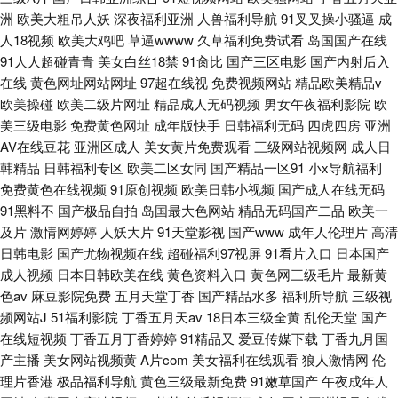
洲
欧美大粗吊人妖
深夜福利亚洲
人兽福利导航
91叉叉操小骚逼
成
人18视频
欧美大鸡吧
草逼wwww
久草福利免费试看
岛国国产在线
91人人超碰青青
美女白丝18禁
91肏比
国产三区电影
国产内射后入
在线
黄色网址网站网址
97超在线视
免费视频网站
精品欧美精品v
欧美操碰
欧美二级片网址
精品成人无码视频
男女午夜福利影院
欧
美三级电影
免费黄色网址
成年版快手
日韩福利无码
四虎四房
亚洲
AV在线豆花
亚洲区成人
美女黄片免费观看
三级网站视频网
成人日
韩精品
日韩福利专区
欧美二区女同
国产精品一区91
小x导航福利
免费黄色在线视频
91原创视频
欧美日韩小视频
国产成人在线无码
91黑料不
国产极品自拍
岛国最大色网站
精品无码国产二品
欧美一
及片
激情网婷婷
人妖大片
91天堂影视
国产www
成年人伦理片
高清
日韩电影
国产尤物视频在线
超碰福利97视屏
91看片入口
日本国产
成人视频
日本日韩欧美在线
黄色资料入口
黄色网三级毛片
最新黄
色av
麻豆影院免费
五月天堂丁香
国产精品水多
福利所导航
三级视
频网站J
51福利影院
丁香五月天av
18日本三级全黄
乱伦天堂
国产
在线短视频
丁香五月丁香婷婷
91精品又
爱豆传媒下载
丁香九月国
产主播
美女网站视频黄
A片com
美女福利在线观看
狼人激情网
伦
理片香港
极品福利导航
黄色三级最新免费
91嫩草国产
午夜成年人