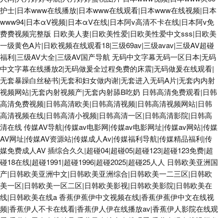
护士|日本www在线播放|日本www在线观看|日本www在线视频|日本
www94|日本αV视频|日本αV在线|日本阿v高清不卡在线|日本阿v免
费费视频完整版
日欧美人妻|日欧美性爱|日欧美性爱中文sss|日欧美
一级黄色A片|日欧视频在线观看18|三级69av|三级avav|三级AV超碰
福利|三级AV大全|三级AV国产导航
无码中文字幕无码一区日本|无码
中文字幕在线播放2|无码做爰全过程免费的床震|无码做爰在线观看|
无套暴躁白丝秘书|无套和妇女做内谢|无套进入无码A片|无套内内射
视频网站|无套内射视频产|无套内射舔B吃奶
日韩高清免费观看|日韩
高清免费视频|日韩高清欧美|日韩高清视频|日韩高清视频网站|日韩
高清视频在线|日韩高清小视频|日韩高清一区|日韩高清影院|日韩高
清在线
传媒AV导航|传媒av电影网|传媒av电影网址|传媒av网站|传媒
AV网址|传媒AV资源站|传媒成人Av|传媒福利导航|传媒精品福利|传
媒免费成人AV
插综合久久|超碰04|超碰05|超碰123|超碰123免费|超
碰18在线|超碰1991|超碰1996|超碰2025|超碰25人人
日韩欧美亚洲国
产|日韩欧美亚洲中文|日韩欧美亚洲综合|日韩欧美一二三区|日韩欧
美一区|日韩欧美一区二区|日韩欧美影视|日韩欧美影院|日韩欧美在
线|日韩欧美在线a
香蕉伊蕉伊中文视频在线|香蕉伊蕉伊中文在线视
频|香蕉伊人不卡在线看|香蕉伊人伊在线播放av|香蕉伊人影院在线观