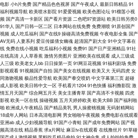
电影
小h片免费
国产精品色色视屏
国产午夜成人
最新日韩精品
91
福利视频导航
欧美喷水影院
91爱爱视频
欧美色图论坛
91榴莲小视
锋三级 91呦呦在线观看 欧美性交在线 影音资源欧美性爱 97超碰女人 成人九
频
国产高清一卡新区
国产看片资源
二色吧97资源站
欧美日韩另类0
91华人
国产日韩一区二区
日本网站在线免费
免费潮喷
91原创国产
一 四虎色影音 91蜜臀刺激网 成人快播网 久草福利免费 欧美日B毛片视频 亚
视频
成人吃瓜福利
国产在线9
操碰高清免费视频
午夜电影全集
国产
AV无码
人妻系列
爱豆传媒倩女幽魂
超清国产剧大全
91中文字幕在
洲AV色色导航 波多野衣五级片 韩国专区第一夜 麻豆三级片大全 日韩VA 在
线
免费在线小视频
吃瓜福利小视频
免费91
国产日产亚洲精品
91社
在线高清
人人草香蕉
激情另类图片
亚洲欧美在线观看
成人三级成
线国产啪 AV伦理影院 国产精品私 久久人91 人人操笔 亚洲综合另类性 aV另
人三级
欧美老女人bb
日日操第一页
91网豆花视频
91福利剧场
免费
影视观看
91视频国产自拍
国产美女在线视频
欧美又大
无码四虎
女
类 国产足交视频 欧美人与兽A片 香蕉视频成人 91视频游艇 成人日韩免费 极
同激吻视频
极品性爱导航
欧美国产拳交喷奶
中文字幕第三页
超碰
成人影视
欧美日韩中文一区
手机看片1204
91色快播
福利撸影院
激
品精品区 欧美性爱激情综合 性内射国产专区 97资源总站 国产精品爽 久久婷
情五月天国产
综合网五月天
美女主播青草
国产高清不卡视频
四虎
影视
欧美一区在线
操碰视频
五月天婷婷欧美
欧美大BB
国产福利啪
婷香蕉影音 日本A视频 午夜色被窝 91偷窥视频 岛国av免费 激情深爱网AV
啪
欧洲成人午夜精品
国产精品美乳
男人操蜜桃视频
无码射精网站
18成年人网站
日本高清电影网
男女啪啪午夜视频
免费电影在线观看
欧美一级二级 亚洲人妻中出 www欧美另类 海角社区探花 欧美人人摸 天美
亚洲ab
成人少妇视频导航
91国产小青蛙
国产成年免费网站
国产视
频高清在线
精品香蕉
求a片网址
麻豆tv在线观看
在线撸丝片
91草碰
mv天美 91在线porn 成人VA视频 精品福利激情网 欧美日性 香蕉婷婷 WWW
国产成人激情视频
黑料吃瓜精品偷拍
91大神合集
成人拍拍拍免费