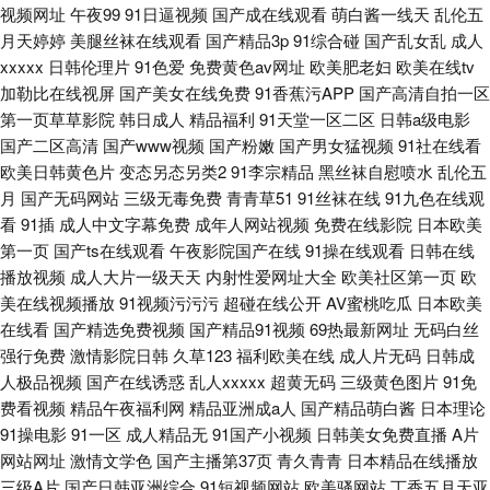
视频网址
午夜99
91日逼视频
国产成在线观看
萌白酱一线天
乱伦五
月天婷婷
美腿丝袜在线观看
国产精品3p
91综合碰
国产乱女乱
成人
xxxxx
日韩伦理片
91色爱
免费黄色av网址
欧美肥老妇
欧美在线tv
加勒比在线视屏
国产美女在线免费
91香蕉污APP
国产高清自拍一区
第一页草草影院
韩日成人
精品福利
91天堂一区二区
日韩a级电影
国产二区高清
国产www视频
国产粉嫩
国产男女猛视频
91社在线看
欧美日韩黄色片
变态另态另类2
91李宗精品
黑丝袜自慰喷水
乱伦五
月
国产无码网站
三级无毒免费
青青草51
91丝袜在线
91九色在线观
看
91插
成人中文字幕免费
成年人网站视频
免费在线影院
日本欧美
第一页
国产ts在线观看
午夜影院国产在线
91操在线观看
日韩在线
播放视频
成人大片一级天天
内射性爱网址大全
欧美社区第一页
欧
美在线视频播放
91视频污污污
超碰在线公开
AV蜜桃吃瓜
日本欧美
在线看
国产精选免费视频
国产精品91视频
69热最新网址
无码白丝
强行免费
激情影院日韩
久草123
福利欧美在线
成人片无码
日韩成
人极品视频
国产在线诱惑
乱人xxxxx
超黄无码
三级黄色图片
91免
费看视频
精品午夜福利网
精品亚洲成a人
国产精品萌白酱
日本理论
91操电影
91一区
成人精品无
91国产小视频
日韩美女免费直播
A片
网站网址
激情文学色
国产主播第37页
青久青青
日本精品在线播放
三级A片
国产日韩亚洲综合
91短视频网站
欧美骚网站
丁香五月天亚